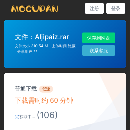
注册
登录
文件：
AIjipaiz.rar
保存到网盘
文件大小
310.54 M
上传时间
隐藏
联系客服
分享用户
**
普通下载
低速
下载需时约 60 分钟
(106)
获取中...