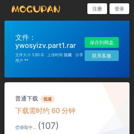
注册
登录
文件：
保存到网盘
ywosyizv.part1.rar
文件大小
1.00 G
上传时间
隐藏
分享
联系客服
用户
**
普通下载
低速
下载需时约 60 分钟
(107)
获取中...