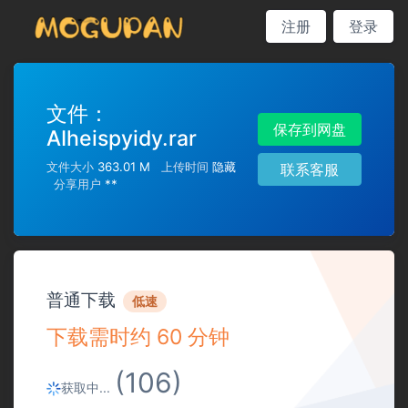
注册
登录
文件：
保存到网盘
AIheispyidy.rar
文件大小
363.01 M
上传时间
隐藏
联系客服
分享用户
**
普通下载
低速
下载需时约 60 分钟
(106)
获取中...